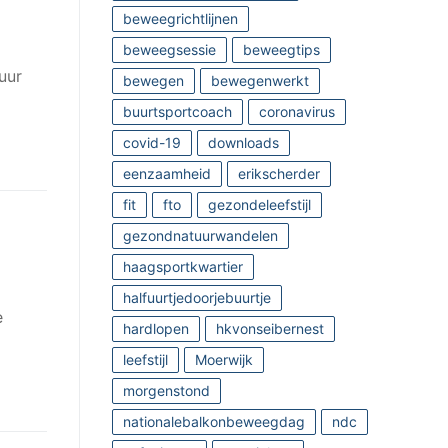
beweegrichtlijnen
beweegsessie
beweegtips
uur
bewegen
bewegenwerkt
buurtsportcoach
coronavirus
covid-19
downloads
eenzaamheid
erikscherder
fit
fto
gezondeleefstijl
gezondnatuurwandelen
haagsportkwartier
halfuurtjedoorjebuurtje
e
hardlopen
hkvonseibernest
leefstijl
Moerwijk
morgenstond
nationalebalkonbeweegdag
ndc