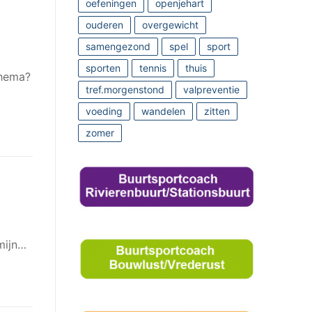
oefeningen
openjehart
ouderen
overgewicht
samengezond
spel
sport
sporten
tennis
thuis
chema?
tref.morgenstond
valpreventie
voeding
wandelen
zitten
zomer
rmijn…