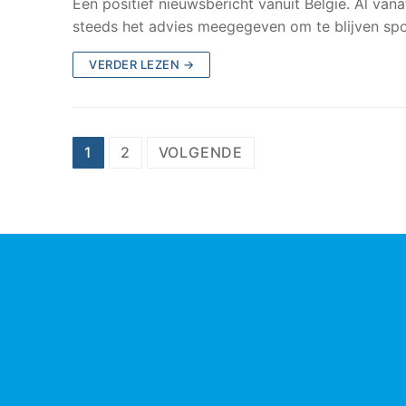
Een positief nieuwsbericht vanuit België. Al van
steeds het advies meegegeven om te blijven sp
VERDER LEZEN →
Berichtnavigatie
1
2
VOLGENDE