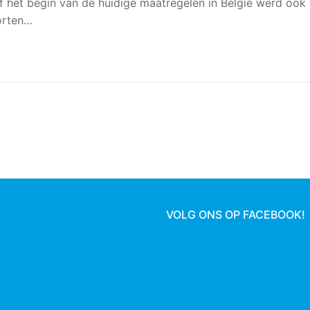
af het begin van de huidige maatregelen in België werd ook
orten…
VOLG ONS OP FACEBOOK!