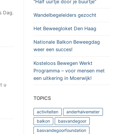
“Half uurtje door je buurtje”
s Dag.
Wandelbegeleiders gezocht
Het Beweegloket Den Haag
Nationale Balkon Beweegdag
weer een succes!
Kosteloos Bewegen Werkt
Programma – voor mensen met
een uitkering in Moerwijk!
t u
TOPICS
activiteiten
anderhalvemeter
balkon
basvandegoor
basvandegoorfoundation