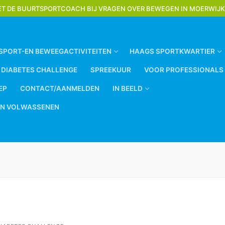
MET DE BUURTSPORTCOACH BIJ VRAGEN OVER BEWEGEN IN MOERWIJ
SPORT-EN BEWEEGACTIVITEITEN
HAAGS SPORTKWARTIER
 DIABETES CHALLENGE
SPREEKUUR
VOOR PROFESSIONALS
EP
CONTACT/AANMELDEN
IN BEELD
EN VOLWASSENEN
Zoeken naar: