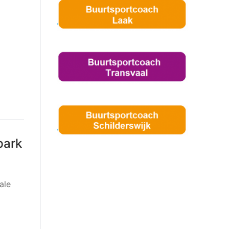
park
ale