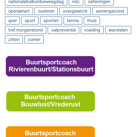
nationalebalkonbeweegdag
ndc
oefeningen
openjehart
ouderen
overgewicht
samengezond
spel
sport
sporten
tennis
thuis
tref.morgenstond
valpreventie
voeding
wandelen
zitten
zomer