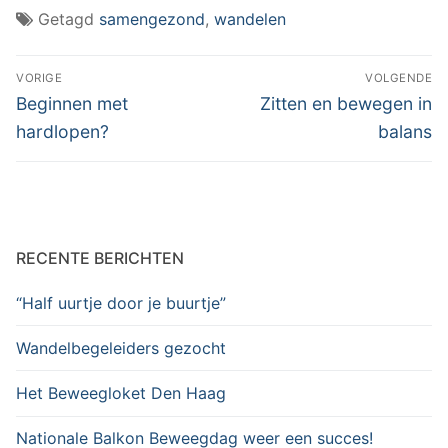
Getagd
samengezond
,
wandelen
Berichtnavigatie
VORIGE
VOLGENDE
Vorig
Volgend
Beginnen met
Zitten en bewegen in
bericht:
bericht:
hardlopen?
balans
RECENTE BERICHTEN
“Half uurtje door je buurtje”
Wandelbegeleiders gezocht
Het Beweegloket Den Haag
Nationale Balkon Beweegdag weer een succes!