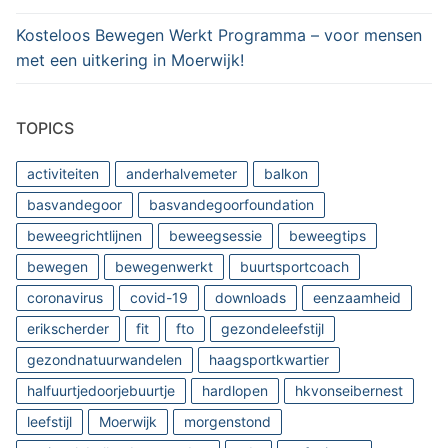
Kosteloos Bewegen Werkt Programma – voor mensen
met een uitkering in Moerwijk!
TOPICS
activiteiten
anderhalvemeter
balkon
basvandegoor
basvandegoorfoundation
beweegrichtlijnen
beweegsessie
beweegtips
bewegen
bewegenwerkt
buurtsportcoach
coronavirus
covid-19
downloads
eenzaamheid
erikscherder
fit
fto
gezondeleefstijl
gezondnatuurwandelen
haagsportkwartier
halfuurtjedoorjebuurtje
hardlopen
hkvonseibernest
leefstijl
Moerwijk
morgenstond