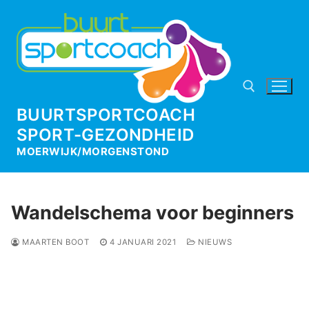
Ga
naar
de
inhoud
BUURTSPORTCOACH
SPORT-GEZONDHEID
Zoeken naar:
MOERWIJK/MORGENSTOND
Wandelschema voor beginners
MAARTEN BOOT
4 JANUARI 2021
NIEUWS