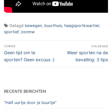
Getagd
bewegen
,
buurthuis
,
haagsportkwartier
,
sportief
,
zonmw
Berichtnavigatie
VORIGE
VOLGENDE
Vorig
Volgend
Geen tijd om te
Weer sporten na de
bericht:
bericht:
sporten? Geen excuus :)
bevalling: 3 tips
RECENTE BERICHTEN
“Half uurtje door je buurtje”