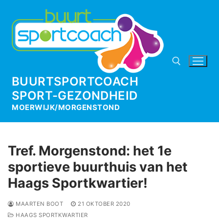
Ga
naar
de
inhoud
BUURTSPORTCOACH
SPORT-GEZONDHEID
Zoeken naar:
MOERWIJK/MORGENSTOND
Tref. Morgenstond: het 1e
sportieve buurthuis van het
Haags Sportkwartier!
MAARTEN BOOT
21 OKTOBER 2020
HAAGS SPORTKWARTIER