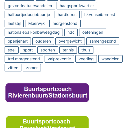
gezondnatuurwandelen
haagsportkwartier
halfuurtjedoorjebuurtje
hardlopen
hkvonseibernest
leefstijl
Moerwijk
morgenstond
nationalebalkonbeweegdag
ndc
oefeningen
openjehart
ouderen
overgewicht
samengezond
spel
sport
sporten
tennis
thuis
tref.morgenstond
valpreventie
voeding
wandelen
zitten
zomer