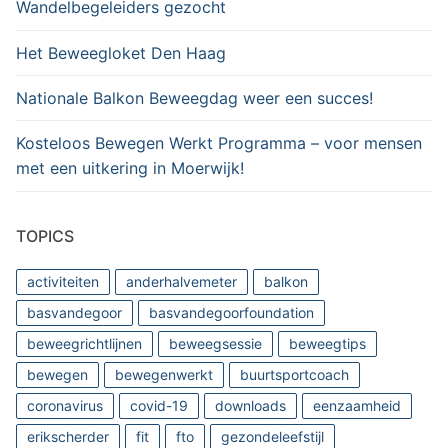
Wandelbegeleiders gezocht
Het Beweegloket Den Haag
Nationale Balkon Beweegdag weer een succes!
Kosteloos Bewegen Werkt Programma – voor mensen
met een uitkering in Moerwijk!
TOPICS
activiteiten
anderhalvemeter
balkon
basvandegoor
basvandegoorfoundation
beweegrichtlijnen
beweegsessie
beweegtips
bewegen
bewegenwerkt
buurtsportcoach
coronavirus
covid-19
downloads
eenzaamheid
erikscherder
fit
fto
gezondeleefstijl