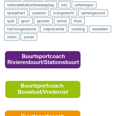
nationalebalkonbeweegdag
ndc
oefeningen
openjehart
ouderen
overgewicht
samengezond
spel
sport
sporten
tennis
thuis
tref.morgenstond
valpreventie
voeding
wandelen
zitten
zomer