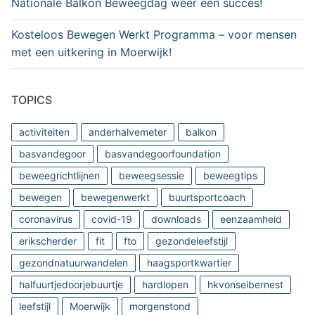
Nationale Balkon Beweegdag weer een succes!
Kosteloos Bewegen Werkt Programma – voor mensen
met een uitkering in Moerwijk!
TOPICS
activiteiten
anderhalvemeter
balkon
basvandegoor
basvandegoorfoundation
beweegrichtlijnen
beweegsessie
beweegtips
bewegen
bewegenwerkt
buurtsportcoach
coronavirus
covid-19
downloads
eenzaamheid
erikscherder
fit
fto
gezondeleefstijl
gezondnatuurwandelen
haagsportkwartier
halfuurtjedoorjebuurtje
hardlopen
hkvonseibernest
leefstijl
Moerwijk
morgenstond