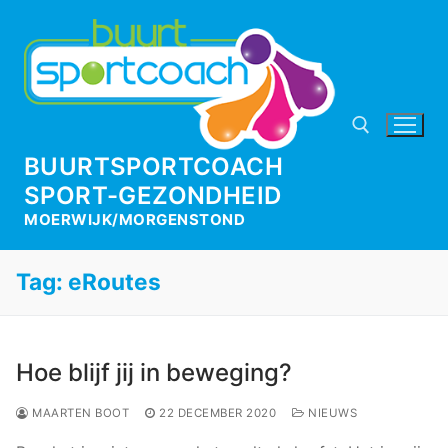
Ga
naar
de
inhoud
BUURTSPORTCOACH
SPORT-GEZONDHEID
Zoeken naar:
MOERWIJK/MORGENSTOND
Tag:
eRoutes
Hoe blijf jij in beweging?
MAARTEN BOOT
22 DECEMBER 2020
NIEUWS